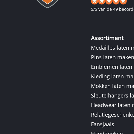
5
/
5
van de 49 beoord
Assortiment
Medailles laten
Pins laten make
Emblemen laten
Kleding laten m
Mokken laten m
Sleutelhangers l
Headwear laten
Relatiegeschenk
Fansjaals
Handdoeken