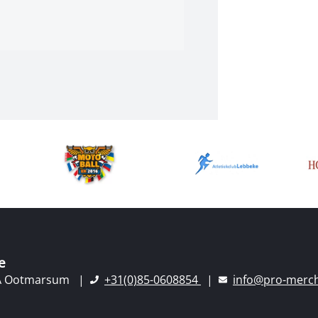
e
A Ootmarsum
+31(0)85-0608854
info@pro-merch