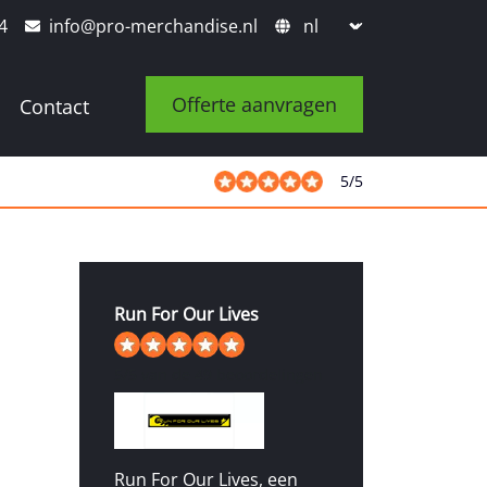
4
info@pro-merchandise.nl
Offerte aanvragen
Contact
5
/
5
Run For Our Lives
5
/
5
van de 49 beoordelingen
Run For Our Lives, een