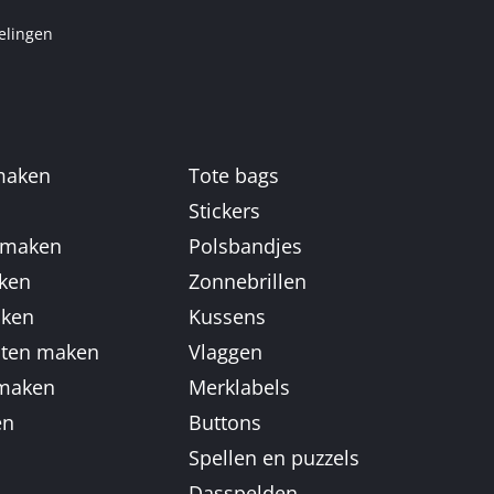
elingen
 maken
Tote bags
n
Stickers
 maken
Polsbandjes
aken
Zonnebrillen
aken
Kussens
aten maken
Vlaggen
 maken
Merklabels
en
Buttons
Spellen en puzzels
Dasspelden