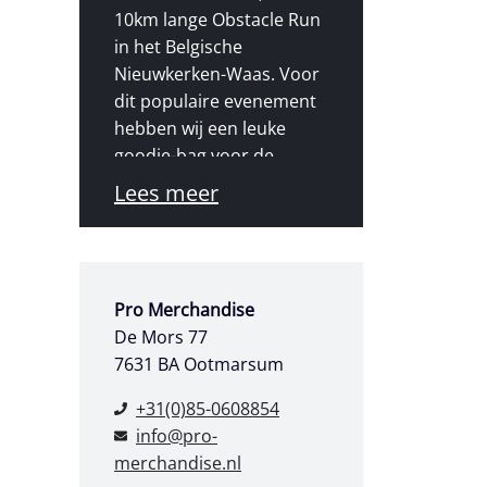
10km lange Obstacle Run
in het Belgische
Nieuwkerken-Waas. Voor
dit populaire evenement
hebben wij een leuke
goodie-bag voor de
deelnemers mogen
Lees meer
verzorgen. Deze bevatte
o.a. een t-shirt, siliconen
polsbandje, en een mooie
medaille voor elke
Pro Merchandise
deelnemer die de finish
De Mors 77
wist te bereiken.
7631 BA Ootmarsum
"De merchandise was een
+31(0)85-0608854
groot succes, met name
info@pro-
de medailles waren zeer
merchandise.nl
populair. Wij vonden het