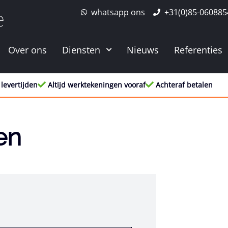
whatsapp ons
+31(0)85-060885
e
Over ons
Diensten
Nieuws
Referenties
 levertijden
Altijd werktekeningen vooraf
Achteraf betalen
en