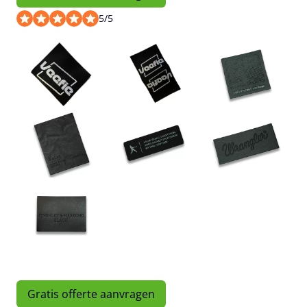
5
/
5
Gratis offerte aanvragen