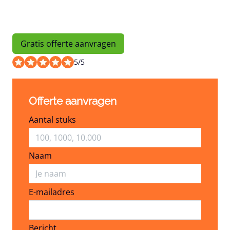
Gratis offerte aanvragen
5
/
5
Offerte aanvragen
Aantal stuks
Naam
E-mailadres
E-mailadres
Bericht