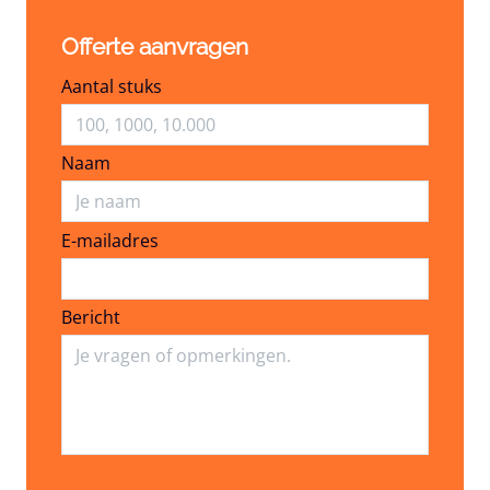
Offerte aanvragen
Aantal stuks
Naam
E-mailadres
E-mailadres
Bericht