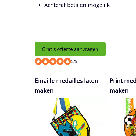
Achteraf betalen mogelijk
Gratis offerte aanvragen
5
/
5
Emaille medailles laten
Print med
maken
maken