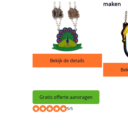
maken
Bekijk de details
Bek
Gratis offerte aanvragen
5
/
5