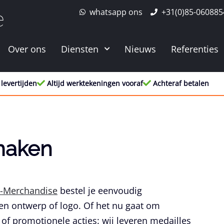
whatsapp ons
+31(0)85-060885
e
Over ons
Diensten
Nieuws
Referenties
 levertijden
Altijd werktekeningen vooraf
Achteraf betalen
maken
-Merchandise
bestel je eenvoudig
en ontwerp of logo. Of het nu gaat om
of promotionele acties: wij leveren medailles