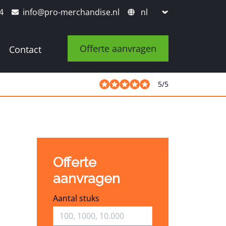
4
info@pro-merchandise.nl
Offerte aanvragen
Contact
5
/
5
Offerte
aanvragen
Aantal stuks