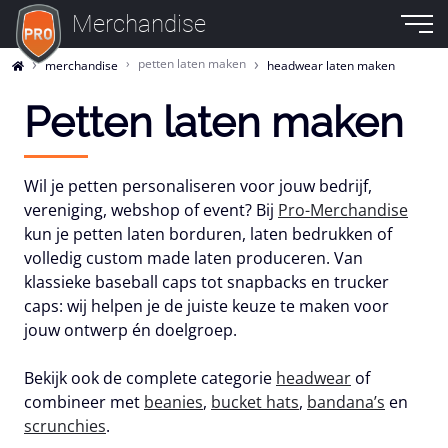
Merchandise
petten laten maken
merchandise
headwear laten maken
Petten laten maken
Wil je
petten personaliseren
voor jouw bedrijf,
vereniging, webshop of event? Bij
Pro-Merchandise
kun je petten
laten borduren
,
laten bedrukken
of
volledig
custom made
laten produceren. Van
klassieke baseball caps tot snapbacks en trucker
caps: wij helpen je de juiste keuze te maken voor
jouw ontwerp én doelgroep.
Bekijk ook de complete categorie
headwear
of
combineer met
beanies
,
bucket hats
,
bandana’s
en
scrunchies
.