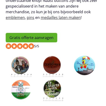
onderstaande knop! Naast buttons zijn wij ook zeer
gespecialiseerd in het maken van andere
merchandise, zo kun je bij ons bijvoorbeeld ook
emblemen
,
pins
en
medailles laten maken
!
Gratis offerte aanvragen
5
/
5