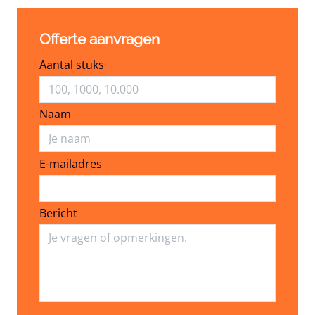
Offerte aanvragen
Aantal stuks
Naam
E-mailadres
E-mailadres
Bericht