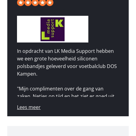
5
/
5
van de 49 beoordelingen
In opdracht van LK Media Support hebben
we een grote hoeveelheid siliconen
polsbandjes geleverd voor voetbalclub DOS
Kampen.
"Mijn complimenten over de gang van
zaken. Netjes op tijd en het ziet er goed uit.
Vanaf zaterdag gaan de polsbandjes in de
Lees meer
verkoop, en ben ik benieuwd hoe het
aanslaat bij de vereniging. Wellicht tot snel
en nogmaals bedankt voor je inspanningen!"