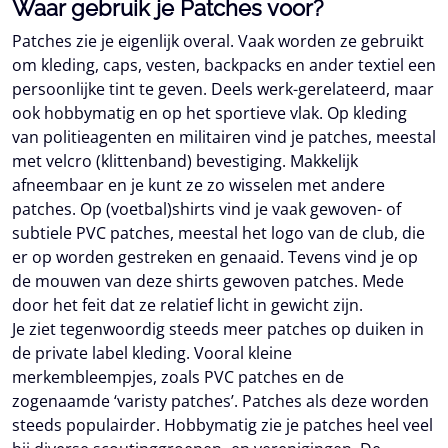
Waar gebruik je Patches voor?
Patches zie je eigenlijk overal. Vaak worden ze gebruikt
om kleding, caps, vesten, backpacks en ander textiel een
persoonlijke tint te geven. Deels werk-gerelateerd, maar
ook hobbymatig en op het sportieve vlak. Op kleding
van politieagenten en militairen vind je patches, meestal
met velcro (klittenband) bevestiging. Makkelijk
afneembaar en je kunt ze zo wisselen met andere
patches. Op (voetbal)shirts vind je vaak gewoven- of
subtiele PVC patches, meestal het logo van de club, die
er op worden gestreken en genaaid. Tevens vind je op
de mouwen van deze shirts gewoven patches. Mede
door het feit dat ze relatief licht in gewicht zijn.
Je ziet tegenwoordig steeds meer patches op duiken in
de private label kleding. Vooral kleine
merkembleempjes, zoals PVC patches en de
zogenaamde ‘varisty patches’. Patches als deze worden
steeds populairder. Hobbymatig zie je patches heel veel