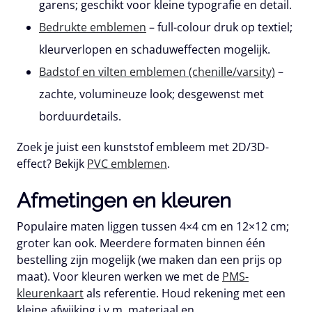
garens; geschikt voor kleine typografie en detail.
Bedrukte emblemen
– full-colour druk op textiel;
kleurverlopen en schaduweffecten mogelijk.
Badstof en vilten emblemen (chenille/varsity)
–
zachte, volumineuze look; desgewenst met
borduurdetails.
Zoek je juist een kunststof embleem met 2D/3D-
effect? Bekijk
PVC emblemen
.
Afmetingen en kleuren
Populaire maten liggen tussen 4×4 cm en 12×12 cm;
groter kan ook. Meerdere formaten binnen één
bestelling zijn mogelijk (we maken dan een prijs op
maat). Voor kleuren werken we met de
PMS-
kleurenkaart
als referentie. Houd rekening met een
kleine afwijking i.v.m. materiaal en