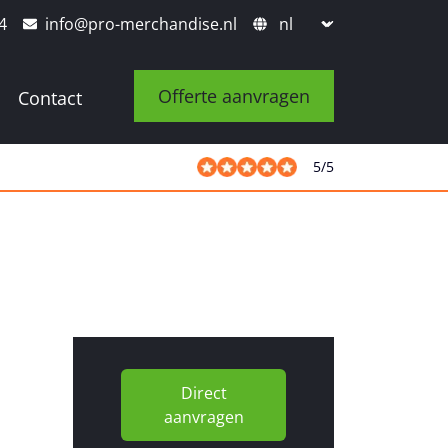
4
info@pro-merchandise.nl
Offerte aanvragen
Contact
5
/
5
Direct
aanvragen