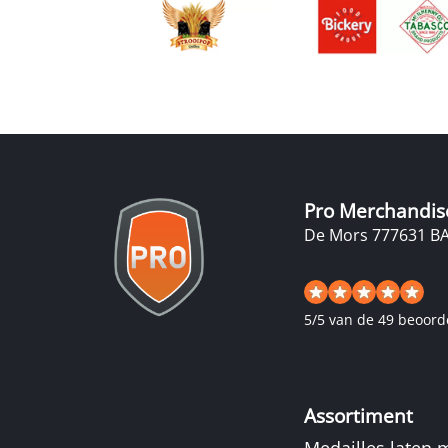
Pro Merchandis
De Mors 77
7631 B
5
/
5
van de 49 beoord
Assortiment
Medailles laten