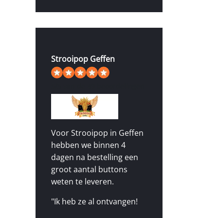
Strooipop Geffen
5
/
5
van de 49 beoordelingen
Voor Strooipop in Geffen
hebben we binnen 4
dagen na bestelling een
groot aantal buttons
weten te leveren.
"Ik heb ze al ontvangen!
Het ziet er goed uit,