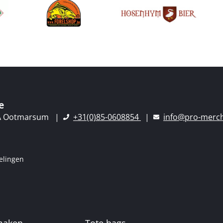
e
A Ootmarsum
+31(0)85-0608854
info@pro-merch
elingen
 maken
Tote bags