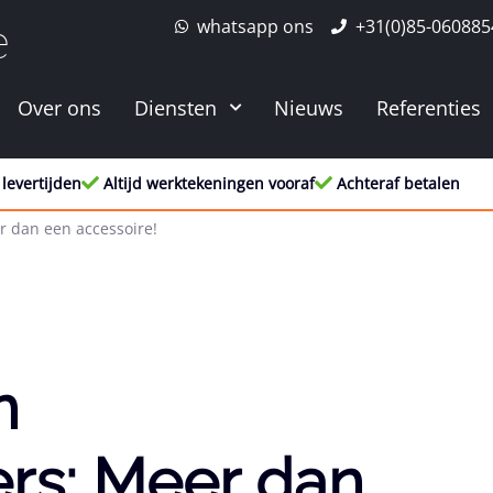
whatsapp ons
+31(0)85-060885
e
Over ons
Diensten
Nieuws
Referenties
 levertijden
Altijd werktekeningen vooraf
Achteraf betalen
r dan een accessoire!
n
rs: Meer dan