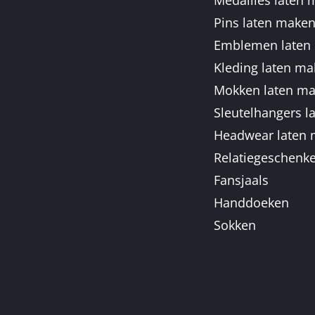
Pins laten make
Emblemen laten
Kleding laten m
Mokken laten m
Sleutelhangers l
Headwear laten
Relatiegeschenk
Fansjaals
Handdoeken
Sokken