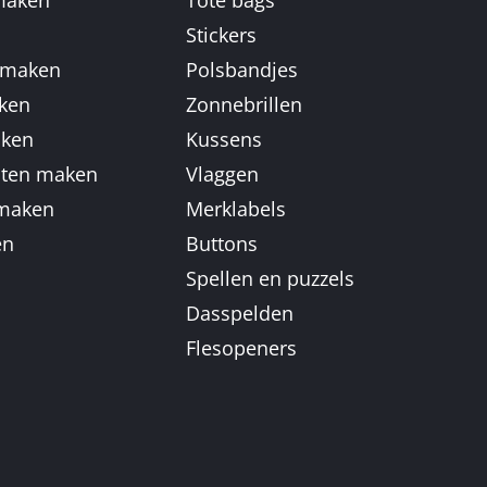
n
Stickers
 maken
Polsbandjes
aken
Zonnebrillen
aken
Kussens
aten maken
Vlaggen
 maken
Merklabels
en
Buttons
Spellen en puzzels
Dasspelden
Flesopeners