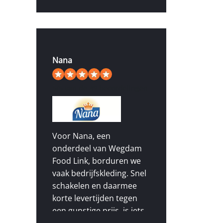
Nana
5
/
5
van de 49 beoordelingen
Voor Nana, een
onderdeel van Wegdam
Food Link, borduren we
vaak bedrijfskleding. Snel
schakelen en daarmee
korte levertijden tegen
een gunstige prijs, is iets
waarop we ons weten te