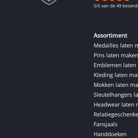
5
/
5
van de 49 beoord
Assortiment
Medailles laten
Pins laten make
Emblemen laten
Kleding laten m
Mokken laten m
Sleutelhangers l
Headwear laten
Relatiegeschenk
Fansjaals
Handdoeken