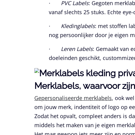
·
PVC Labels
: Gegoten merklabe
vanaf slechts 25 stuks. Echte eye-
·
Kledinglabels
: met stoffen la
nog persoonlijker door je eigen me
·
Leren Labels
: Gemaakt van ec
doeleinden geschikt, custommized
Merklabels, waarvoor zij
Gepersonaliseerde merklabels
, ook we
om jouw merk, indentiteit of logo op ee
Zodat het opvalt, compleet anders is da
middels het maken van je eigen merklabe
Het mag gewoon iets meer zijn en norm