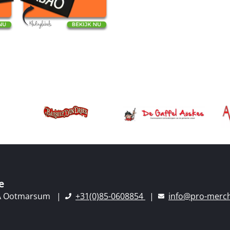
e
A Ootmarsum
+31(0)85-0608854
info@pro-merch