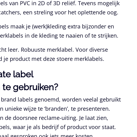
ls van PVC in 2D of 3D reliëf. Tevens mogelijk
catchers, een streling voor het oplettende oog.
bels maak je (werk)kleding extra bijzonder en
rklabels in de kleding te naaien of te strijken.
ht leer. Robuuste merklabel. Voor diverse
 je product met deze stoere merklabels.
n te gebruiken?
l brand labels genoemd, worden veelal gebruikt
n unieke wijze te ‘branden’, te presenteren.
n de doorsnee reclame-uiting. Je laat zien,
ls, waar je als bedrijf of product voor staat.
aal gesproken ook iets meer kosten.