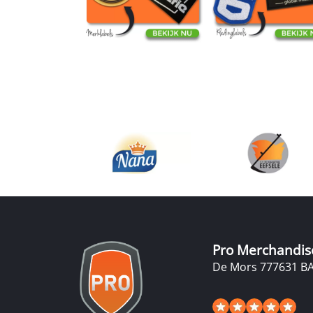
Pro Merchandis
De Mors 77
7631 B