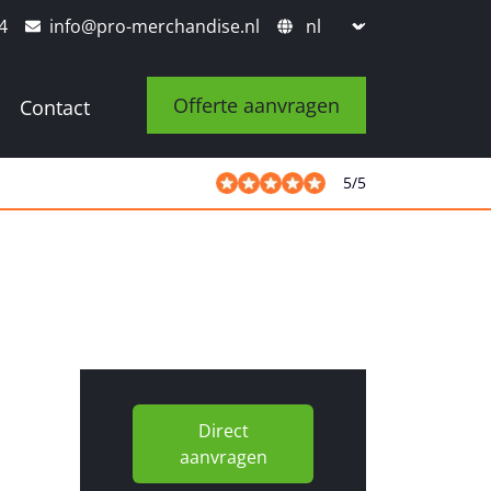
4
info@pro-merchandise.nl
Offerte aanvragen
Contact
5
/
5
Direct
aanvragen