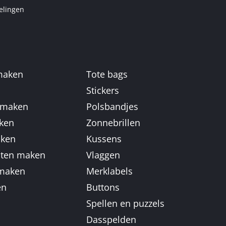
elingen
 maken
Tote bags
n
Stickers
 maken
Polsbandjes
aken
Zonnebrillen
aken
Kussens
aten maken
Vlaggen
 maken
Merklabels
en
Buttons
Spellen en puzzels
Dasspelden