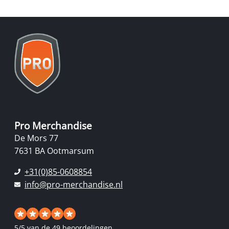
Pro Merchandise
De Mors 77
7631 BA Ootmarsum
+31(0)85-0608854
info@pro-merchandise.nl
5
/
5
van de 49 beoordelingen