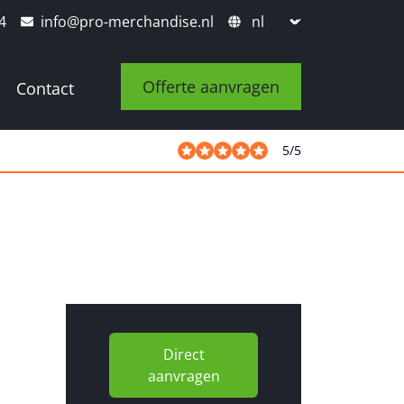
4
info@pro-merchandise.nl
Offerte aanvragen
Contact
5
/
5
Direct
aanvragen