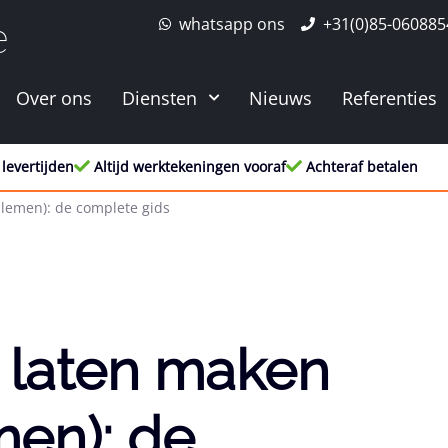
whatsapp ons
+31(0)85-060885
e
Over ons
Diensten
Nieuws
Referenties
 levertijden
Altijd werktekeningen vooraf
Achteraf betalen
lemen): de complete gids
 laten maken
en): de