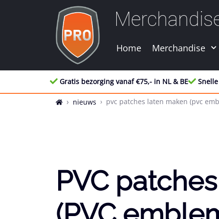
Merchandis
Home
Merchandise
Gratis bezorging vanaf €75,- in NL & BE
Snelle
pvc patches laten maken (pvc emb
nieuws
PVC patches
(PVC emblem