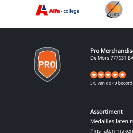
Pro Merchandis
De Mors 77
7631 B
5
/
5
van de 49 beoord
Assortiment
Medailles laten
Pins laten make