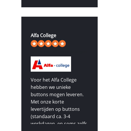
Alfa College
5
/
5
van de 49 beoordelingen
Voor het Alfa College
hebben we unieke
buttons mogen leveren.
Met onze korte
levertijden op buttons
(standaard ca. 3-4
werkdagen, en soms zelfs
sneller), en hoge kwaliteit