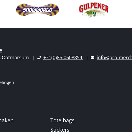
e
A Ootmarsum
+31(0)85-0608854
info@pro-merch
elingen
 maken
Tote bags
n
Stickers