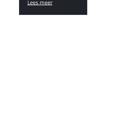
Lees meer
drukwerk, maken wij vele
klanten tevreden