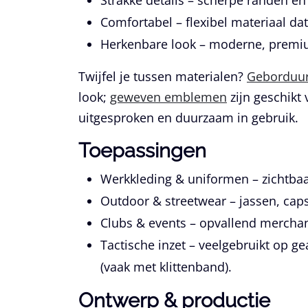
Strakke details
– scherpe randen en d
Comfortabel
– flexibel materiaal dat
Herkenbare look
– moderne, premium
Twijfel je tussen materialen?
Geborduu
look;
geweven emblemen
zijn geschikt 
uitgesproken en duurzaam in gebruik.
Toepassingen
Werkkleding & uniformen
– zichtbaa
Outdoor & streetwear
– jassen, caps
Clubs & events
– opvallend merchan
Tactische inzet
– veelgebruikt op g
(vaak met klittenband).
Ontwerp & productie