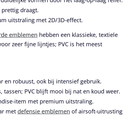
uidelijke vormen door het laag-op-laag reliëf.
 prettig draagt.
 uitstraling met 2D/3D-effect.
rde emblemen
hebben een klassieke, textiele
voor zeer fijne lijntjes; PVC is het meest
r en robuust, ook bij intensief gebruik.
, tassen; PVC blijft mooi bij nat en koud weer.
dise-item met premium uitstraling.
ear met
defensie emblemen
of airsoft-uitrusting