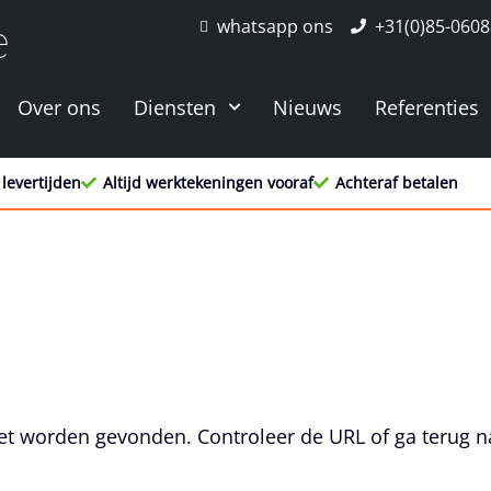
whatsapp ons
+31(0)85-060
e
Over ons
Diensten
Nieuws
Referenties
 levertijden
Altijd werktekeningen vooraf
Achteraf betalen
et worden gevonden. Controleer de URL of ga terug n