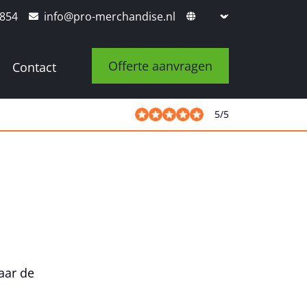
8854
info@pro-merchandise.nl
Offerte aanvragen
Contact
5
/
5
aar de