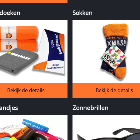
doeken
Sokken
Bekijk de details
Bekijk de details
andjes
Zonnebrillen