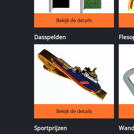
Bekijk de details
Dasspelden
Fleso
Bekijk de details
Sportprijzen
Wand