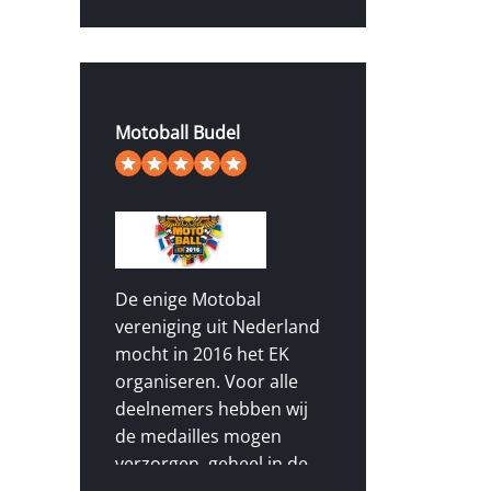
Motoball Budel
5
/
5
of 49 reviews
De enige Motobal
vereniging uit Nederland
mocht in 2016 het EK
organiseren. Voor alle
deelnemers hebben wij
de medailles mogen
verzorgen, geheel in de
vorm van het logo voor