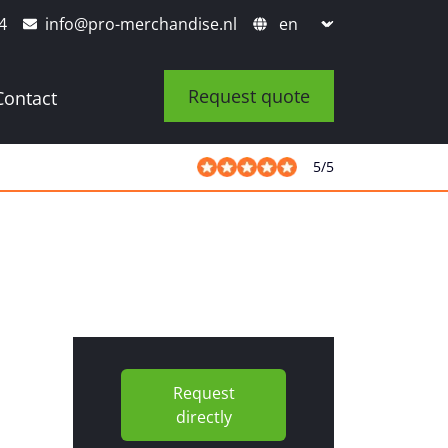
4
info@pro-merchandise.nl
Request quote
Contact
5
/
5
Request
directly