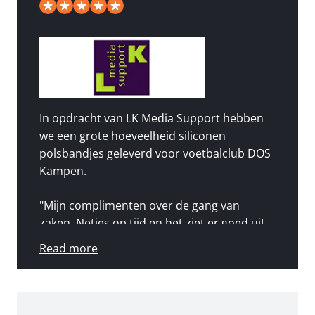
5
/
5
of 49 reviews
In opdracht van LK Media Support hebben
we een grote hoeveelheid siliconen
polsbandjes geleverd voor voetbalclub DOS
Kampen.
"Mijn complimenten over de gang van
zaken. Netjes op tijd en het ziet er goed uit.
Vanaf zaterdag gaan de polsbandjes in de
Read more
verkoop, en ben ik benieuwd hoe het
aanslaat bij de vereniging. Wellicht tot snel
en nogmaals bedankt voor je inspanningen!"