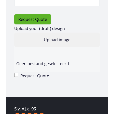
Request Quote
Upload your (draft) design
Geen bestand geselecteerd
Request Quote
S.v. A.J.c. 96