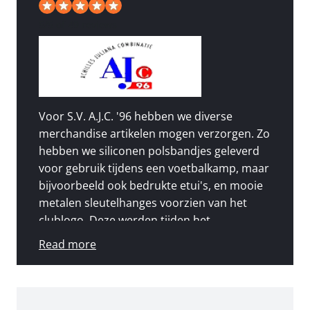
5
/
5
of 49 reviews
Voor S.V. A.J.C. '96 hebben we diverse
merchandise artikelen mogen verzorgen. Zo
hebben we siliconen polsbandjes geleverd
voor gebruik tijdens een voetbalkamp, maar
bijvoorbeeld ook bedrukte etui's, en mooie
metalen sleutelhanges voorzien van het
clublogo. Deze werden tijden het
sinterklaasfeest aan de jeugd van de club
Read more
uitgedeeld.
"De etui’s en de sleutelhangers zijn bij mij
afgeleverd en ik ben heel tevreden over het