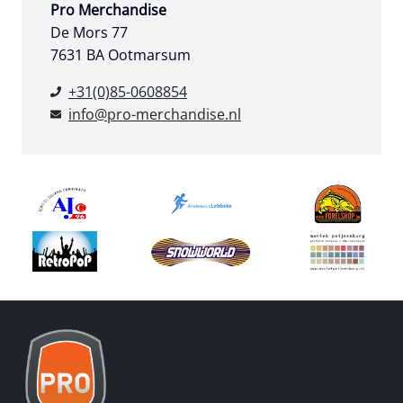
Pro Merchandise
eindresultaat"
De Mors 77
7631 BA Ootmarsum
+31(0)85-0608854
info@pro-merchandise.nl