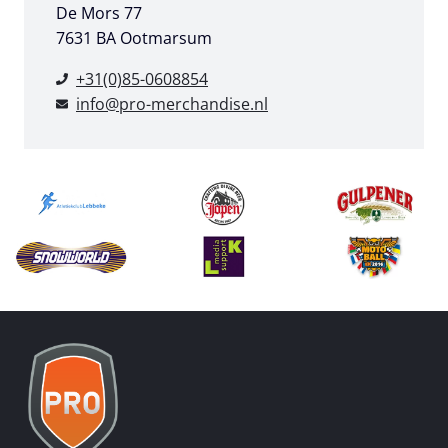
De Mors 77
7631 BA Ootmarsum
+31(0)85-0608854
info@pro-merchandise.nl